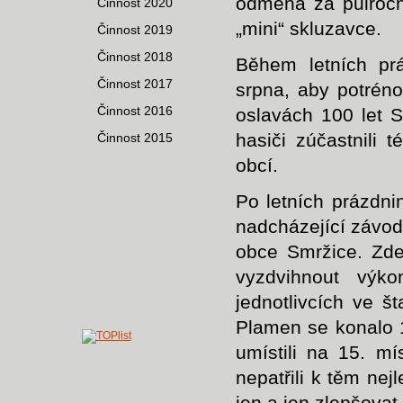
odměna za půlroční
Činnost 2020
„mini“ skluzavce.
Činnost 2019
Činnost 2018
Během letních pr
Činnost 2017
srpna, aby potréno
Činnost 2016
oslavách 100 let S
hasiči zúčastnili 
Činnost 2015
obcí.
Po letních prázdni
nadcházející závody
obce Smržice. Zde
vyzdvihnout výk
jednotlivcích ve š
Plamen se konalo 1
umístili na 15. mí
nepatřili k těm nej
jen a jen zlepšovat