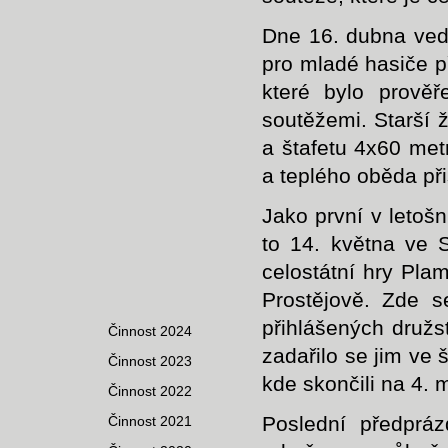
Dne 16. dubna ved
pro mladé hasiče př
které bylo prověř
soutěžemi. Starší žá
a štafetu 4x60 me
a teplého oběda při
Jako první v letoš
to 14. května ve S
celostátní hry Pla
Prostějově. Zde s
přihlášených družs
Činnost 2024
zadařilo se jim ve 
Činnost 2023
kde skončili na 4. m
Činnost 2022
Poslední předprá
Činnost 2021