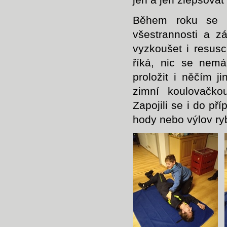
Během roku se m
všestrannosti a z
vyzkoušet i resusci
říká, nic se nemá
proložit i něčím 
zimní koulovačko
Zapojili se i do př
hody nebo výlov ry