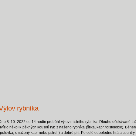
Výlov rybníka
Dne 8. 10. 2022 od 14 hodin proběhl výlov místního rybníka. Dlouho očekávané tažen
uvízlo několik pěkných kousků ryb z našeho rybníka (štika, kapr, tolstolobik). Bě
(polévka, smažený kapr nebo pstruh) a dobré pití. Po celé odpoledne hrála country