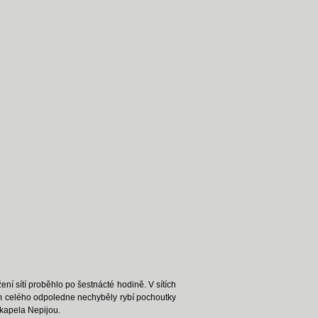
í sítí proběhlo po šestnácté hodině. V sítích
hem celého odpoledne nechyběly rybí pochoutky
 kapela Nepijou.