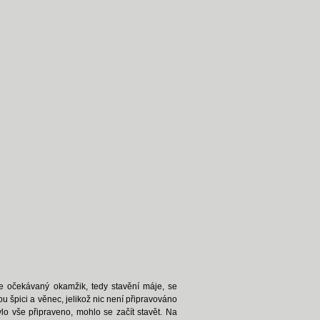
e očekávaný okamžik, tedy stavění máje, se
ou špici a věnec, jelikož nic není připravováno
ylo vše připraveno, mohlo se začít stavět. Na