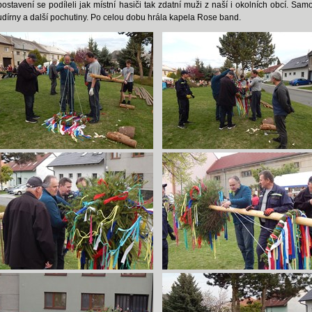
postavení se podíleli jak místní hasiči tak zdatní muži z naší i okolních obcí. S
udírny a další pochutiny. Po celou dobu hrála kapela Rose band.