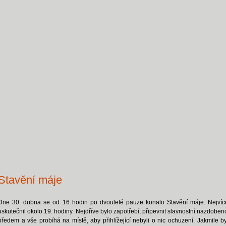
Stavění máje
Dne 30. dubna se od 16 hodin po dvouleté pauze konalo Stavění máje. Nejvíc
uskutečnil okolo 19. hodiny. Nejdříve bylo zapotřebí, připevnit slavnostní nazdoben
předem a vše probíhá na místě, aby přihlížející nebyli o nic ochuzení. Jakmile b