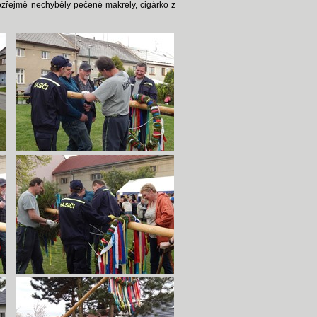
amozřejmě nechyběly pečené makrely, cigárko z