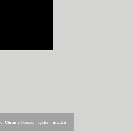
eč:
Chrome
Operační systém:
macOS